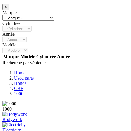
×
Marque
Cylindrée
Année
Modèle
Marque
Modèle
Cylindrée
Année
Recherche par véhicule
Home
Used parts
Honda
CBF
1000
1000
Bodywork
Electricity