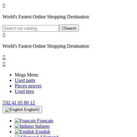

World's Fastest Online Shopping Destination

Search

World's Fastest Online Shopping Destination


Mega Menu
Used parts
Pieces neuves
Used tires

02 41 05 80 12
English

Français
Italiano
English