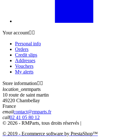
Your account


Personal info
Orders
Credit slips
Addresses
Vouchers
My alerts
Store information


location_on
rmparts
10 route de saint martin
49220 Chambellay
France
email
contact@rmparts.fr
call
02 41 05 80 12
© 2026 - RMParts, tous droits réservés |
© 2019 - Ecommerce software by PrestaShop™