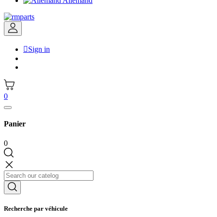
Allemand

Sign in
0
Panier
0
Recherche par véhicule