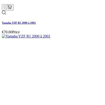
Yamaha YZF R1 2000 à 2001
Hurry Up Only
1
Items left items
€75.00
Price
remove
add