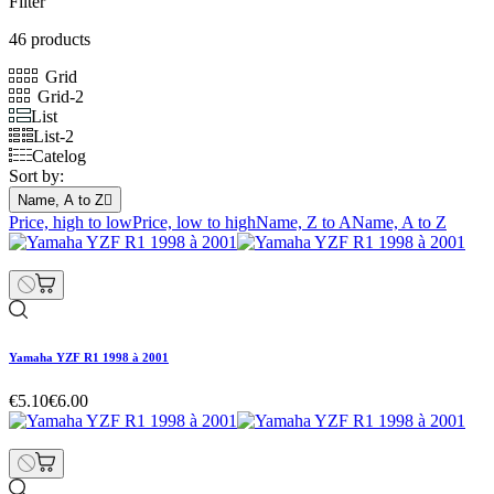
Filter
46 products
Grid
Grid-2
List
List-2
Catelog
Sort by:
Name, A to Z

Price, high to low
Price, low to high
Name, Z to A
Name, A to Z
Yamaha YZF R1 1998 à 2001
€5.10
€6.00