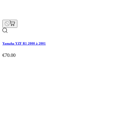
Yamaha YZF R1 2000 à 2001
€70.00
Price
Yamaha YZF R1 2000 à 2001
€70.00
Price
Hurry Up Only
1
Items left items
Yamaha YZF R1 2000 à 2001
Hurry Up Only
1
Items left items
€70.00
Price
remove
add