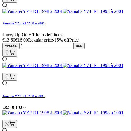
Yamaha YZF R1 1998 à 2001
Hurry Up Only
1
Items left items
€13.60
€16.00
Regular price
-15% off
Price
remove
add
Yamaha YZF R1 1998 à 2001
€8.50
€10.00