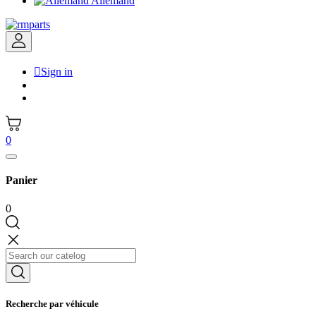
Allemand

Sign in
0
Panier
0
Recherche par véhicule