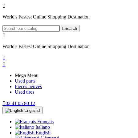

World's Fastest Online Shopping Destination

Search

World's Fastest Online Shopping Destination


Mega Menu
Used parts
Pieces neuves
Used tires

02 41 05 80 12
English

Français
Italiano
English