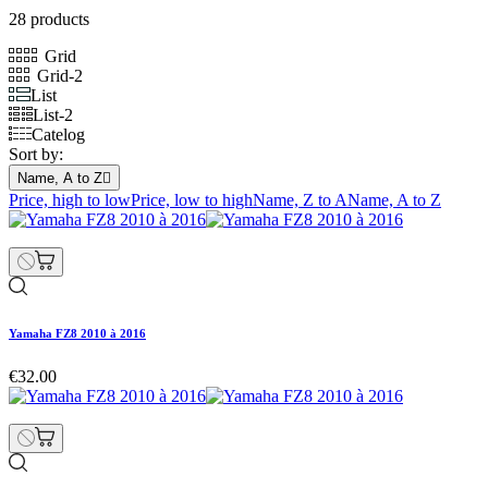
28 products
Grid
Grid-2
List
List-2
Catelog
Sort by:
Name, A to Z

Price, high to low
Price, low to high
Name, Z to A
Name, A to Z
Yamaha FZ8 2010 à 2016
€32.00