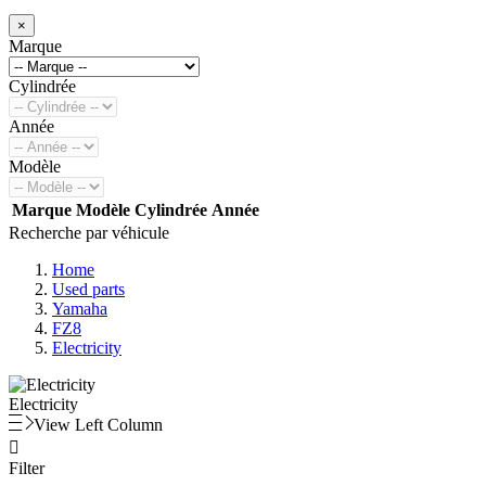
×
Marque
Cylindrée
Année
Modèle
Marque
Modèle
Cylindrée
Année
Recherche par véhicule
Home
Used parts
Yamaha
FZ8
Electricity
Electricity
View Left Column

Filter