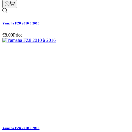
Yamaha FZ8 2010 à 2016
Hurry Up Only
1
Items left items
€18.00
Price
remove
add