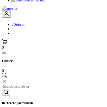
Allemand

Sign in
0
Panier
0
Recherche par véhicule