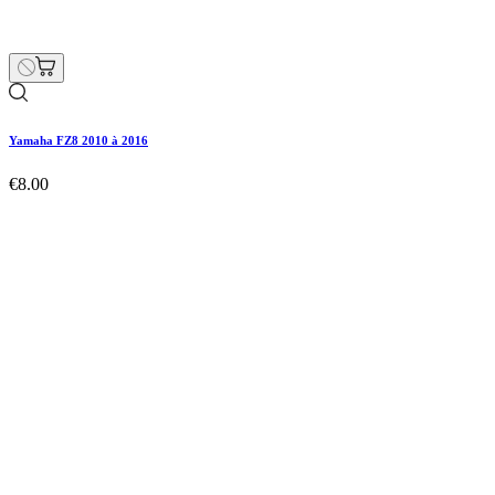
Yamaha FZ8 2010 à 2016
€8.00
Price
Yamaha FZ8 2010 à 2016
€8.00
Price
Hurry Up Only
1
Items left items
Yamaha FZ8 2010 à 2016
Hurry Up Only
1
Items left items
€8.00
Price
remove
add