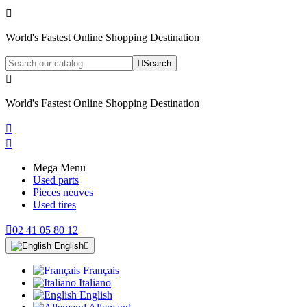

World's Fastest Online Shopping Destination

Search

World's Fastest Online Shopping Destination


Mega Menu
Used parts
Pieces neuves
Used tires

02 41 05 80 12
English

Français
Italiano
English