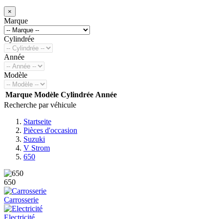
×
Marque
Cylindrée
Année
Modèle
Marque
Modèle
Cylindrée
Année
Recherche par véhicule
Startseite
Pièces d'occasion
Suzuki
V Strom
650
650
Carrosserie
Electricité