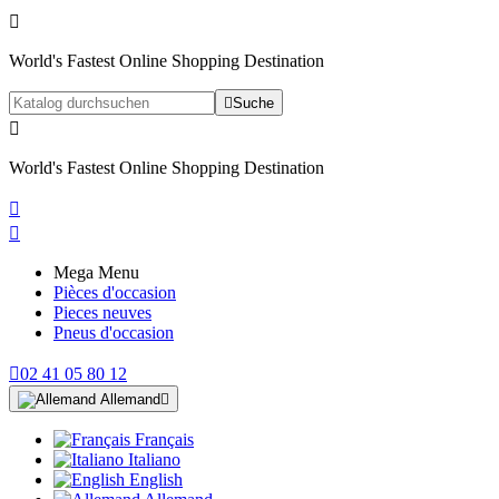

World's Fastest Online Shopping Destination

Suche

World's Fastest Online Shopping Destination


Mega Menu
Pièces d'occasion
Pieces neuves
Pneus d'occasion

02 41 05 80 12
Allemand

Français
Italiano
English