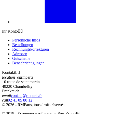
Ihr Konto


Persönliche Infos
Bestellungen
Rechnungskorrekturen
Adressen
Gutscheine
Benachrichtigungen
Kontakt


location_on
rmparts
10 route de saint martin
49220 Chambellay
Frankreich
email
contact@rmparts.fr
call
02 41 05 80 12
© 2026 - RMParts, tous droits réservés |
© 2019 - Ecommerce software by PrestaShop™