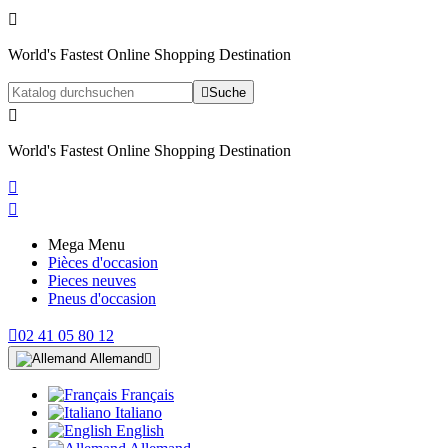

World's Fastest Online Shopping Destination

Suche

World's Fastest Online Shopping Destination


Mega Menu
Pièces d'occasion
Pieces neuves
Pneus d'occasion

02 41 05 80 12
Allemand

Français
Italiano
English